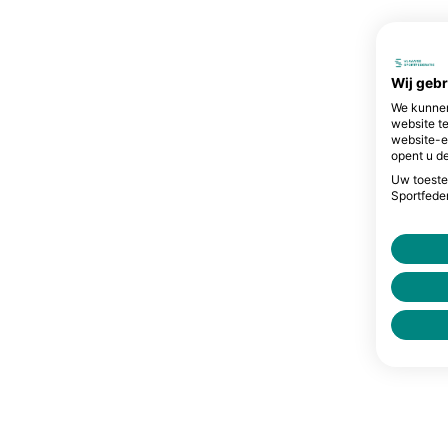
Wij geb
We kunnen
website t
website-e
opent u de
Uw toeste
Sportfeder