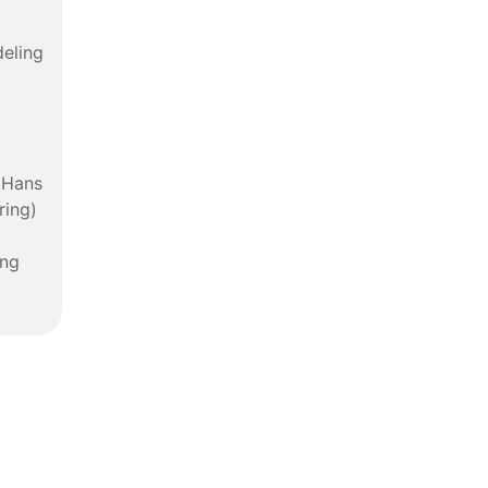
deling
(Hans
ring)
ing