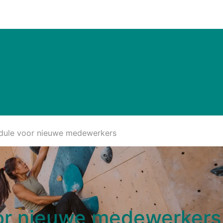
Nieuws & Inspiratie
Vacatures
KENNISBANK
BIJ
dule voor nieuwe medewerkers
or nieuwe medewerkers