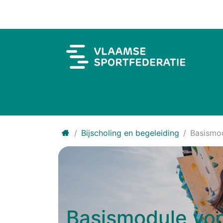
Overslaan naar inhoud
Bijscholing en begeleiding
Basismo
Basismodule vo