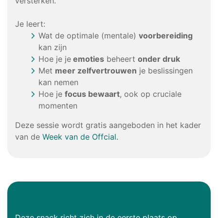
versterken.
Je leert:
Wat de optimale (mentale)
voorbereiding
kan zijn
Hoe je je
emoties
beheert
onder druk
Met
meer zelfvertrouwen
je beslissingen
kan nemen
Hoe je
focus bewaart
, ook op cruciale
momenten
Deze sessie wordt gratis aangeboden in het kader
van de
Week van de Offcial.
Voor wie?
Deze snack richt zich in de eerste plaats op