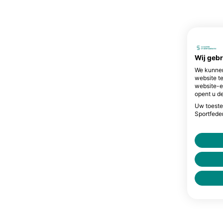
Wij geb
We kunnen
website t
website-e
opent u de
Uw toeste
Sportfeder