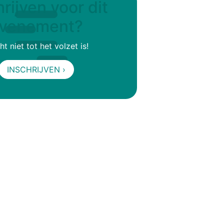
rijven voor dit
venement?
t niet tot het volzet is!
INSCHRIJVEN ›