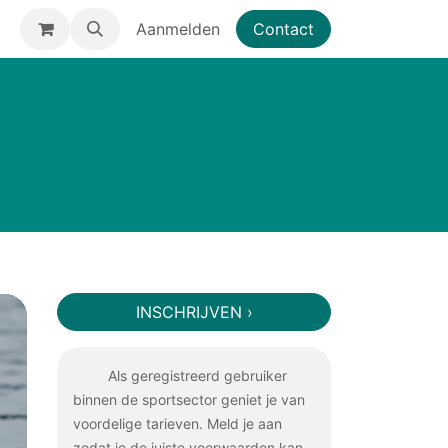
Aanmelden
Contact
SCHOLINGEN & BEGELEIDING
OVER ONS
INSCHRIJVEN ›
Als geregistreerd gebruiker
binnen de sportsector geniet je van
voordelige tarieven. Meld je aan
zodat je de juiste voorwaarden kan