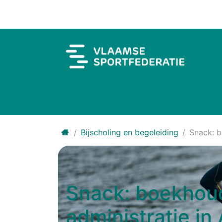
Overslaan naar inhoud
Bijscholing en begeleiding
Snack: b
Snack: boekhou
administratie in 