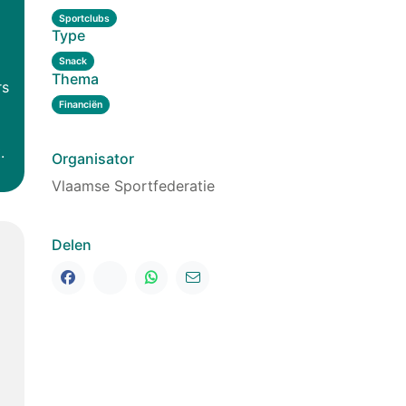
Sportclubs
Type
Snack
Thema
rs
Financiën
.
Organisator
Vlaamse Sportfederatie
Delen