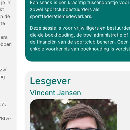
je in
Een snack is een krachtig tussendoortje voor
kt
zowel sportclubbestuurders als
en de
sportfederatiemedewerkers.
 te
Deze sessie is voor vrijwilligers en bestuurde
die de boekhouding, de btw-administratie of
gers.
de financiën van de sportclub beheren. Geen
ebben
enkele voorkennis van boekhouding is vereist
vzw
ing
Lesgever
Vincent Jansen
a’s
‘Btw-