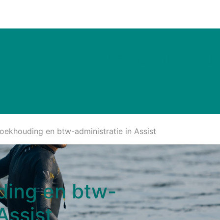
Nieuws & Inspiratie
Vacatures
KENNISBANK
BIJ
oekhouding en btw-administratie in Assist
ding en btw-
Assist