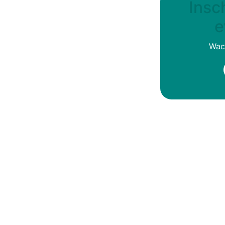
Insch
e
Wach