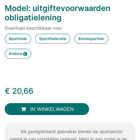
Model: uitgiftevoorwaarden
obligatielening
Download beschikbaar voor
Sportclub
Sportfederatie
Kennispartner
Andere
€
20,66
IN WINKELWAGEN
Als geregistreerd gebruiker binnen de sportsector
geniet je van voordelige tarieven. Meld je aan zodat je de