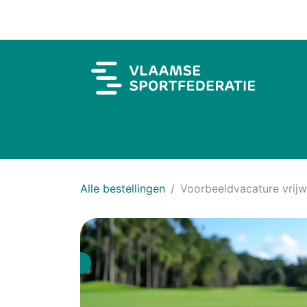
Overslaan naar inhoud
Alle bestellingen
Voorbeeldvacature vrijwi