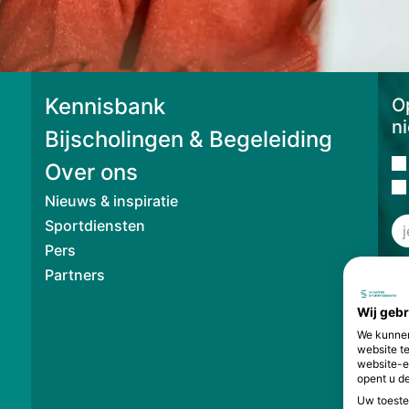
Kennisbank
Op
n
Bijscholingen & Begeleiding
Over ons
Nieuws & inspiratie
Sportdiensten
Pers
Partners
Wij geb
We kunnen
website t
website-e
opent u de
Uw toeste