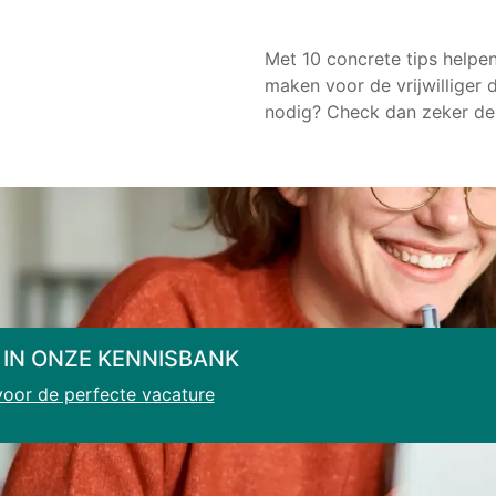
Met 10 concrete tips helpe
maken voor de vrijwilliger d
nodig? Check dan zeker de
 IN ONZE KENNISBANK
 voor de perfecte vacature