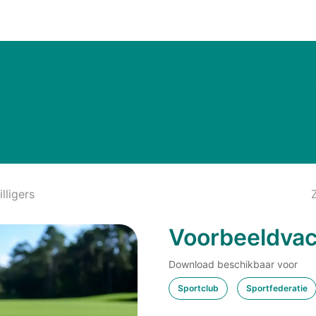
Nieuws & Inspiratie
Vacatures
KENNISBANK
BIJ
lligers
Voorbeeldvaca
Download beschikbaar voor
Sportclub
Sportfederatie