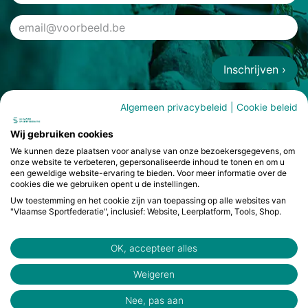
Inschrijven ›
Algemeen privacybeleid
|
Cookie beleid
Wij gebruiken cookies
We kunnen deze plaatsen voor analyse van onze bezoekersgegevens, om
onze website te verbeteren, gepersonaliseerde inhoud te tonen en om u
een geweldige website-ervaring te bieden. Voor meer informatie over de
cookies die we gebruiken opent u de instellingen.
Uw toestemming en het cookie zijn van toepassing op alle websites van
"Vlaamse Sportfederatie", inclusief: Website, Leerplatform, Tools, Shop.
OK, accepteer alles
Weigeren
© Vlaamse Sportfederatie 2026
Nee, pas aan