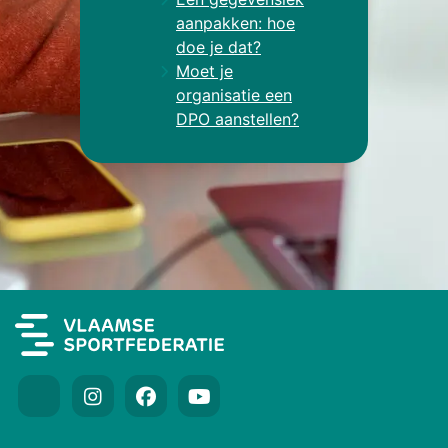
aanpakken: hoe
doe je dat?
Moet je
organisatie een
DPO aanstellen?